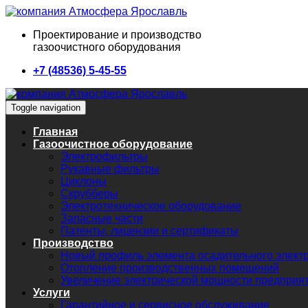
Проектирование и производство
газоочистного оборудования
+7 (48536) 5-45-55
Toggle navigation
Главная
Газоочистное оборудование
Электрофильтры
Рукавные фильтры
Циклоны
Скрубберы
Электротехническое оборудование
Запасные части
Патенты, лицензии и сертификаты
Производство
Новый профиль элемента осадительного элект
Отопление производственных помещений
Увеличение электрической мощности предприя
Услуги
Гарантийное и сервисное обслуживание