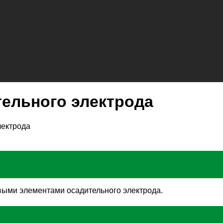
тельного электрода
лектрода
выми элементами осадительного электрода.