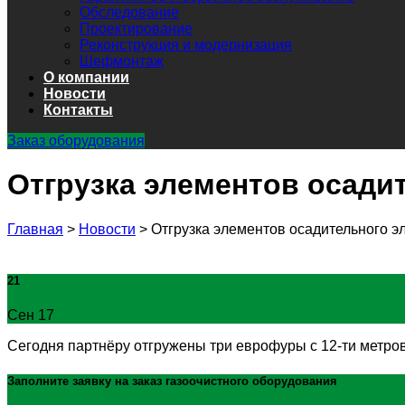
Обследование
Проектирование
Реконструкция и модернизация
Шефмонтаж
О компании
Новости
Контакты
Заказ оборудования
Отгрузка элементов осади
Главная
>
Новости
>
Отгрузка элементов осадительного э
21
Сен 17
Сегодня партнёру отгружены три еврофуры с 12-ти метро
Заполните заявку на заказ
газоочистного оборудования