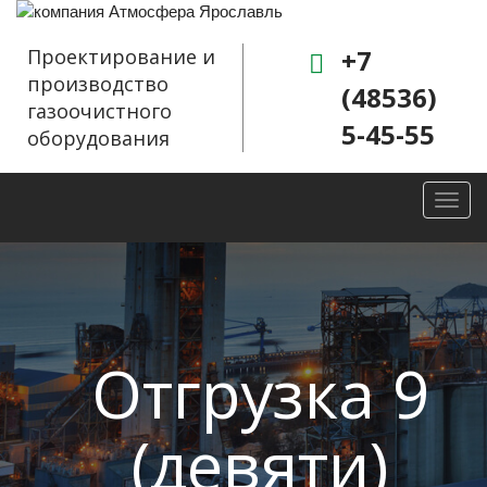
+7
Проектирование и
производство
(48536)
газоочистного
5-45-55
оборудования
Toggl
navig
Отгрузка 9
(девяти)