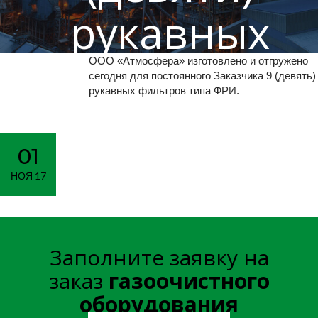
рукавных
фильтров тип
ООО «Атмосфера» изготовлено и отгружено
сегодня для постоянного Заказчика 9 (девять)
рукавных фильтров типа ФРИ.
ФРИ
01
Главная
Новости
>
>
Отгрузка 9 (девяти) рукавных
НОЯ 17
фильтров типа ФРИ
Заполните заявку на
заказ
газоочистного
оборудования