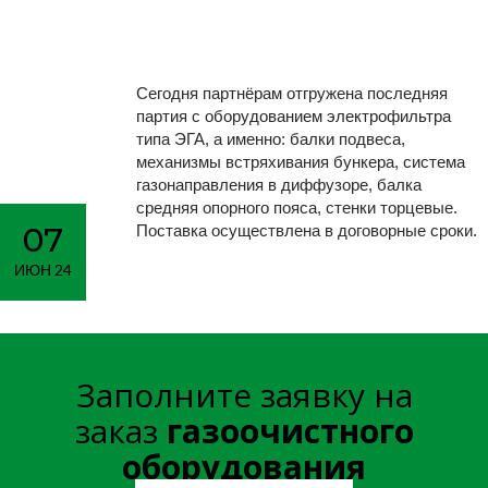
электрофильт
типа ЭГА
Сегодня партнёрам отгружена последняя
партия с оборудованием электрофильтра
типа ЭГА, а именно: балки подвеса,
механизмы встряхивания бункера, система
Главная
Новости
>
>
Завершена поставка
газонаправления в диффузоре, балка
средняя опорного пояса, стенки торцевые.
электрофильтра типа ЭГА
07
Поставка осуществлена в договорные сроки.
ИЮН 24
Заполните заявку на
заказ
газоочистного
оборудования