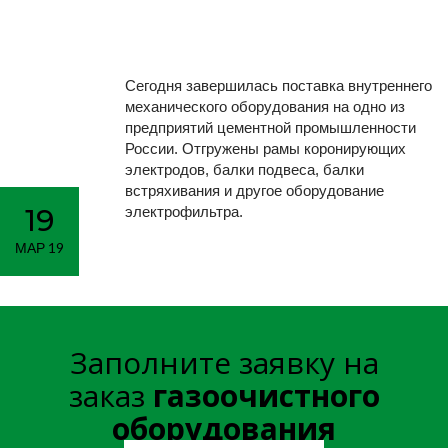
оборудовани
для
Сегодня завершилась поставка внутреннего
механического оборудования на одно из
предприятий цементной промышленности
цементного
России. Отгружены рамы коронирующих
электродов, балки подвеса, балки
встряхивания и другое оборудование
19
предприятия
электрофильтра.
МАР 19
РФ
Заполните заявку на
Главная
Новости
>
>
Завершена поставка оборудован
заказ
газоочистного
для цементного предприятия РФ
оборудования