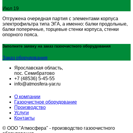
Июл 19
Отгружена очередная партия с элементами корпуса
электрофильтра типа ЭГА, а именно: балки продольные,
балки поперечные, торцевые стенки корпуса, стенки
опорного пояса.
Заполните заявку на заказ
газоочистного оборудования
Заказ оборудования
Ярославская область,
пос. Семибратово
+7 (48536) 5-45-55
info@atmosfera-yar.ru
О компании
Газоочистное оборудование
Производство
Услуги
Контакты
© OOO "Атмосфера" - производство газоочистного