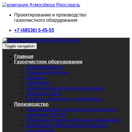
Проектирование и производство
газоочистного оборудования
+7 (48536) 5-45-55
Toggle navigation
Главная
Газоочистное оборудование
Электрофильтры
Рукавные фильтры
Циклоны
Скрубберы
Электротехническое оборудование
Запасные части
Патенты, лицензии и сертификаты
Производство
Новый профиль элемента осадительного
электрода ЭП-640
Отопление производственных помещений
Увеличение электрической мощности
предприятия