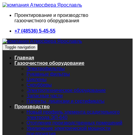
Проектирование и производство
газоочистного оборудования
+7 (48536) 5-45-55
Toggle navigation
Главная
Газоочистное оборудование
Электрофильтры
Рукавные фильтры
Циклоны
Скрубберы
Электротехническое оборудование
Запасные части
Патенты, лицензии и сертификаты
Производство
Новый профиль элемента осадительного
электрода ЭП-640
Отопление производственных помещений
Увеличение электрической мощности
предприятия