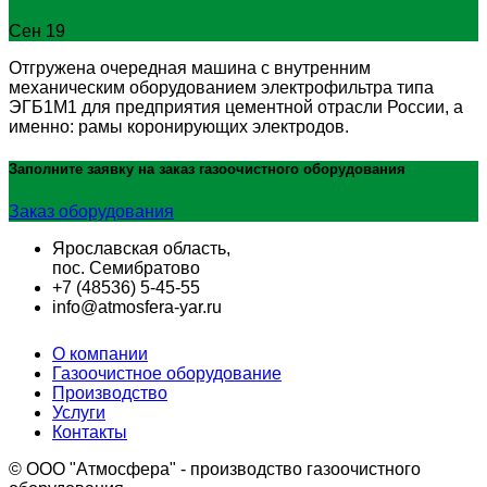
Сен 19
Отгружена очередная машина с внутренним
механическим оборудованием электрофильтра типа
ЭГБ1М1 для предприятия цементной отрасли России, а
именно: рамы коронирующих электродов.
Заполните заявку на заказ
газоочистного оборудования
Заказ оборудования
Ярославская область,
пос. Семибратово
+7 (48536) 5-45-55
info@atmosfera-yar.ru
О компании
Газоочистное оборудование
Производство
Услуги
Контакты
© OOO "Атмосфера" - производство газоочистного