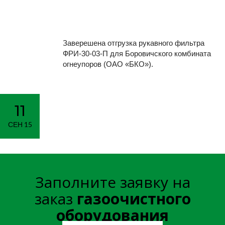
отгрузка
оборудовани
Заверешена отгрузка рукавного фильтра
ФРИ-30-03-П для Боровичского комбината
огнеупоров (ОАО «БКО»).
Главная
Новости
>
>
Завершена очередная отгрузка
оборудования
11
СЕН 15
Заполните заявку на
заказ
газоочистного
оборудования