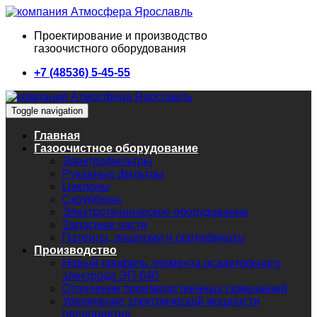
Проектирование и производство
газоочистного оборудования
+7 (48536) 5-45-55
Toggle navigation
Главная
Газоочистное оборудование
Электрофильтры
Рукавные фильтры
Циклоны
Скрубберы
Электротехническое оборудование
Запасные части
Патенты, лицензии и сертификаты
Производство
Новый профиль элемента осадительного
электрода ЭП-640
Отопление производственных помещений
Увеличение электрической мощности
предприятия