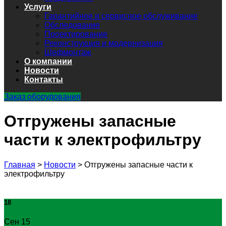
Услуги
Гарантийное и сервисное обслуживание
Обследование
Проектирование
Реконструкция и модернизация
Шефмонтаж
О компании
Новости
Контакты
Заказ оборудования
Отгружены запасные
части к электрофильтру
Главная
>
Новости
>
Отгружены запасные части к
электрофильтру
18
Сен 15