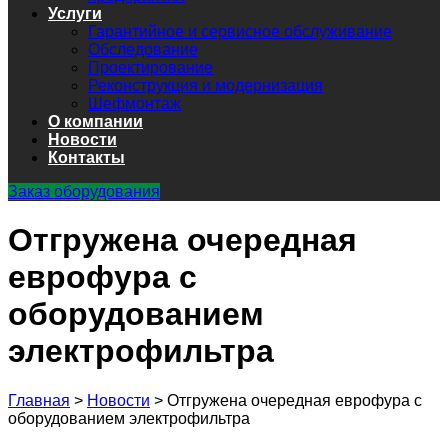
Услуги
Гарантийное и сервисное обслуживание
Обследование
Проектирование
Реконструкция и модернизация
Шефмонтаж
О компании
Новости
Контакты
Заказ оборудования
Отгружена очередная
еврофура с
оборудованием
электрофильтра
Главная
>
Новости
>
Отгружена очередная еврофура с
оборудованием электрофильтра