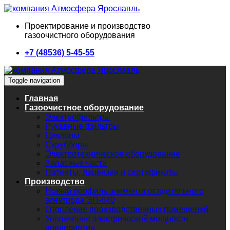
Проектирование и производство
газоочистного оборудования
+7 (48536) 5-45-55
Toggle navigation
Главная
Газоочистное оборудование
Электрофильтры
Рукавные фильтры
Циклоны
Скрубберы
Электротехническое оборудование
Запасные части
Патенты, лицензии и сертификаты
Производство
Новый профиль элемента осадительного
электрода ЭП-640
Отопление производственных помещений
Увеличение электрической мощности
предприятия