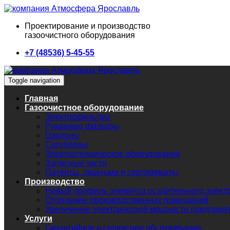
Проектирование и производство
газоочистного оборудования
+7 (48536) 5-45-55
Toggle navigation
Главная
Газоочистное оборудование
Электрофильтры
Рукавные фильтры
Циклоны
Скрубберы
Электротехническое оборудование
Запасные части
Патенты, лицензии и сертификаты
Производство
Новый профиль элемента осадительного элект
Отопление производственных помещений
Увеличение электрической мощности предприя
Услуги
Гарантийное и сервисное обслуживание