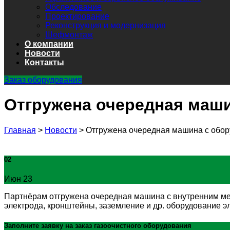
Обследование
Проектирование
Реконструкция и модернизация
Шефмонтаж
О компании
Новости
Контакты
Заказ оборудования
Отгружена очередная маши
Главная
>
Новости
>
Отгружена очередная машина с обор
02
Июн 23
Партнёрам отгружена очередная машина с внутренним ме
электрода, кронштейны, заземление и др. оборудование 
Заполните заявку на заказ
газоочистного оборудования