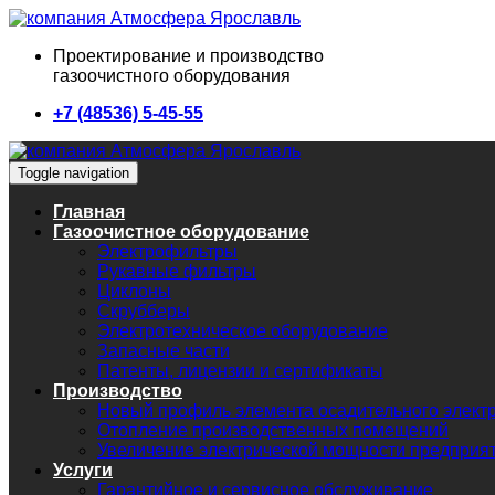
Проектирование и производство
газоочистного оборудования
+7 (48536) 5-45-55
Toggle navigation
Главная
Газоочистное оборудование
Электрофильтры
Рукавные фильтры
Циклоны
Скрубберы
Электротехническое оборудование
Запасные части
Патенты, лицензии и сертификаты
Производство
Новый профиль элемента осадительного элект
Отопление производственных помещений
Увеличение электрической мощности предприя
Услуги
Гарантийное и сервисное обслуживание