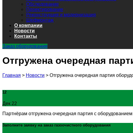
Обследование
Проектирование
Реконструкция и модернизация
Шефмонтаж
О компании
Новости
Контакты
Заказ оборудования
Отгружена очередная парт
Главная
>
Новости
>
Отгружена очередная партия оборуд
12
Дек 22
Партнёрам отгружена очередная партия с оборудованием м
Заполните заявку на заказ
газоочистного оборудования