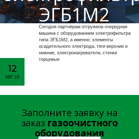
ЭГБ1М2
продолжается
Сегодня партнёрам отгружена очередная
машина с оборудованием электрофильтра
типа ЭГБ1М2, а именно: элементы
осадительного электрода, тяги верхние и
Главная
Новости
>
>
Отгрузка электрофильтра ЭГБ1М
нижние, электронагреватели, стенки
торцевые
продолжается
12
АВГ 23
Заполните заявку на
заказ
газоочистного
оборудования