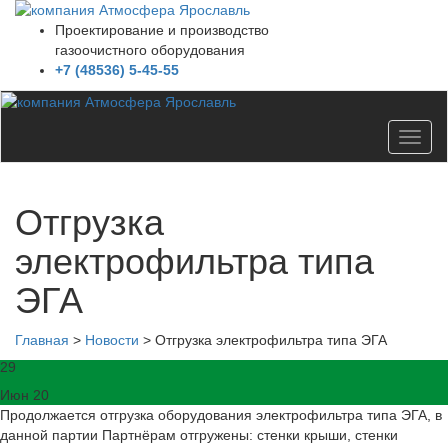
Проектирование и производство
газоочистного оборудования
+7 (48536) 5-45-55
Toggl
naviga
Отгрузка
электрофильтра типа
ЭГА
Главная
>
Новости
>
Отгрузка электрофильтра типа ЭГА
29
Июн 20
Продолжается отгрузка оборудования электрофильтра типа ЭГА, в
данной партии Партнёрам отгружены: стенки крыши, стенки