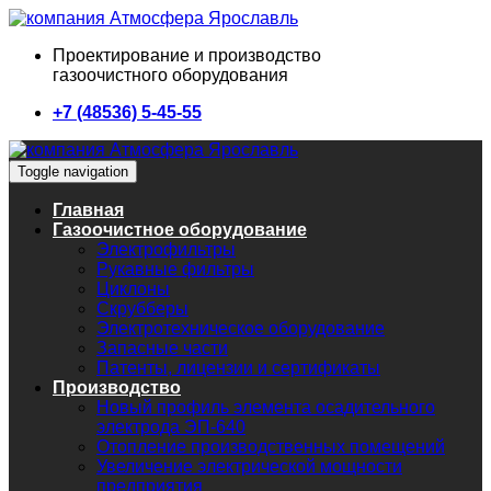
Проектирование и производство
газоочистного оборудования
+7 (48536) 5-45-55
Toggle navigation
Главная
Газоочистное оборудование
Электрофильтры
Рукавные фильтры
Циклоны
Скрубберы
Электротехническое оборудование
Запасные части
Патенты, лицензии и сертификаты
Производство
Новый профиль элемента осадительного
электрода ЭП-640
Отопление производственных помещений
Увеличение электрической мощности
предприятия