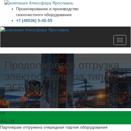
Проектирование и производство
газоочистного оборудования
+7 (48536) 5-45-55
Toggl
naviga
Продолжается отгрузка
электрофильтра типа
ЭГБ1М2
Главная
>
Новости
>
Продолжается отгрузка электрофильтра
типа ЭГБ1М2
19
Июл 23
Партнёрам отгружена очередная партия оборудования