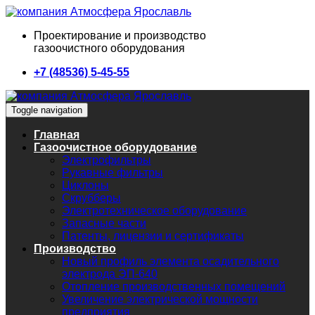
Проектирование и производство
газоочистного оборудования
+7 (48536) 5-45-55
Toggle navigation
Главная
Газоочистное оборудование
Электрофильтры
Рукавные фильтры
Циклоны
Скрубберы
Электротехническое оборудование
Запасные части
Патенты, лицензии и сертификаты
Производство
Новый профиль элемента осадительного
электрода ЭП-640
Отопление производственных помещений
Увеличение электрической мощности
предприятия