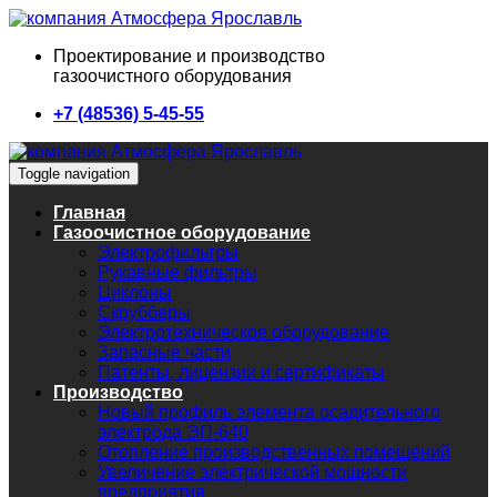
Проектирование и производство
газоочистного оборудования
+7 (48536) 5-45-55
Toggle navigation
Главная
Газоочистное оборудование
Электрофильтры
Рукавные фильтры
Циклоны
Скрубберы
Электротехническое оборудование
Запасные части
Патенты, лицензии и сертификаты
Производство
Новый профиль элемента осадительного
электрода ЭП-640
Отопление производственных помещений
Увеличение электрической мощности
предприятия