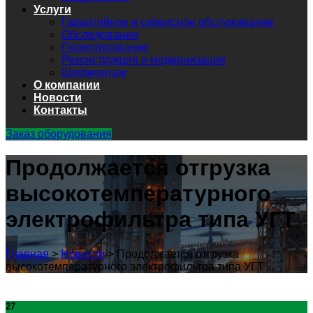
Услуги
Гарантийное и сервисное обслуживание
Обследование
Проектирование
Реконструкция и модернизация
Шефмонтаж
О компании
Новости
Контакты
Заказ оборудования
Продолжается отгрузка
высокотемпературного
электрофильтра типа УГТ
Главная
>
Новости
>
Продолжается отгрузка
высокотемпературного электрофильтра типа УГТ
27